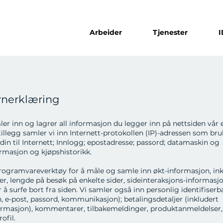
Arbeider
Tjenester
rnerklæring
er inn og lagrer all informasjon du legger inn på nettsiden vår e
illegg samler vi inn Internett-protokollen (IP)-adressen som bruk
in til Internett; Innlogg; epostadresse; passord; datamaskin og
ormasjon og kjøpshistorikk.
rogramvareverktøy for å måle og samle inn økt-informasjon, ink
er, lengde på besøk på enkelte sider, sideinteraksjons-informas
 å surfe bort fra siden. Vi samler også inn personlig identifiser
n, e-post, passord, kommunikasjon); betalingsdetaljer (inkludert
ormasjon), kommentarer, tilbakemeldinger, produktanmeldelser,
ofil.