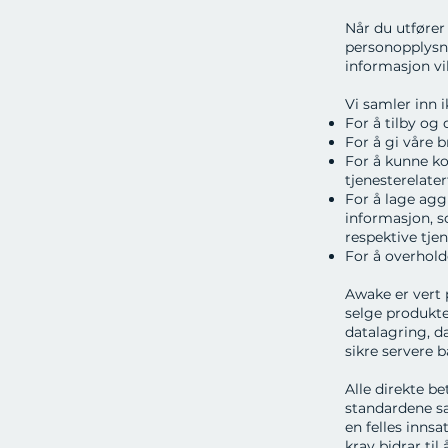
Når du utfører
personopplysni
informasjon vi
Vi samler inn 
For å tilby og 
For å gi våre 
For å kunne ko
tjenesterelate
For å lage agg
informasjon, so
respektive tjen
For å overholde
Awake er vert 
selge produkte
datalagring, d
sikre servere 
Alle direkte b
standardene sa
en felles inns
krav bidrar ti