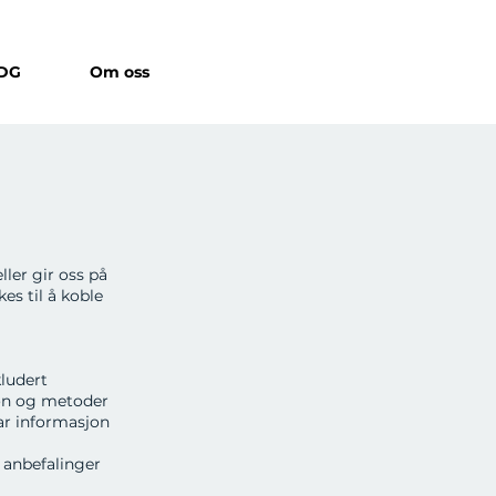
IDG
Om oss
ller gir oss på
es til å koble
ludert
jon og metoder
bar informasjon
 anbefalinger