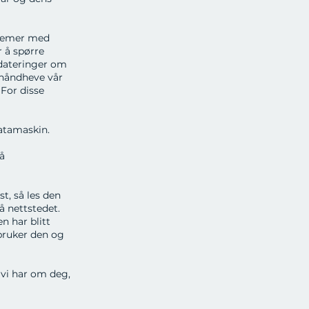
oblemer med
r å spørre
pdateringer om
 håndheve vår
 For disse
atamaskin.
på
t, så les den
å nettstedet.
n har blitt
 bruker den og
r vi har om deg,