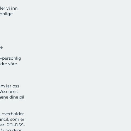
er vi inn
onlige
ge
e-personlig
edre våre
om lar oss
 Wix.coms
aene dine på
, overholder
ncil, som er
ver. PCI-DSS-
vår og dens