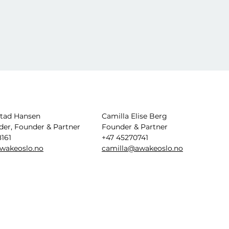
stad Hansen
Camilla Elise Berg
der, Founder & Partner
Founder & Partner
161
+47 45270741
wakeoslo.no
camilla@awakeoslo.no