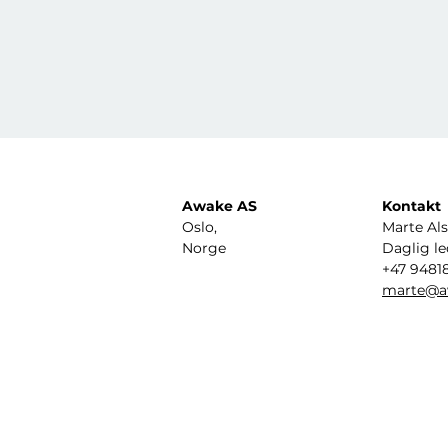
Awake AS
Kontakt
Oslo,
Marte Al
Norge
Daglig le
+47 94818
marte@a