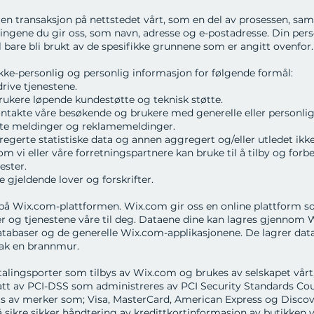
 en transaksjon på nettstedet vårt, som en del av prosessen, saml
ngene du gir oss, som navn, adresse og e-postadresse. Din pers
l bare bli brukt av de spesifikke grunnene som er angitt ovenfor.
ikke-personlig og personlig informasjon for følgende formål:
drive tjenestene.
brukere løpende kundestøtte og teknisk støtte.
ntakte våre besøkende og brukere med generelle eller personli
rte meldinger og reklamemeldinger.
regerte statistiske data og annen aggregert og/eller utledet ikk
m vi eller våre forretningspartnere kan bruke til å tilby og forb
ester.
 gjeldende lover og forskrifter.
på Wix.com-plattformen. Wix.com gir oss en online plattform s
r og tjenestene våre til deg. Dataene dine kan lagres gjennom
atabaser og de generelle Wix.com-applikasjonene. De lagrer dat
bak en brannmur.
etalingsporter som tilbys av Wix.com og brukes av selskapet vårt
tt av PCI-DSS som administreres av PCI Security Standards Cou
ats av merker som; Visa, MasterCard, American Express og Disco
l å sikre sikker håndtering av kredittkortinformasjon av butikken 