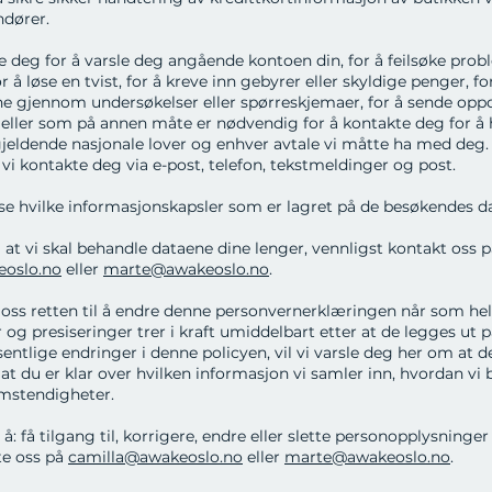
ndører.
e deg for å varsle deg angående kontoen din, for å feilsøke pr
r å løse en tvist, for å kreve inn gebyrer eller skyldige penger, fo
e gjennom undersøkelser eller spørreskjemaer, for å sende op
, eller som på annen måte er nødvendig for å kontakte deg for å
gjeldende nasjonale lover og enhver avtale vi måtte ha med deg.
vi kontakte deg via e-post, telefon, tekstmeldinger og post.
 se hvilke informasjonskapsler som er lagret på de besøkendes d
l at vi skal behandle dataene dine lenger, vennligst kontakt oss 
eoslo.no
eller
marte@awakeoslo.no
.
 oss retten til å endre denne personvernerklæringen når som hels
 og presiseringer trer i kraft umiddelbart etter at de legges ut p
sentlige endringer i denne policyen, vil vi varsle deg her om at de
 at du er klar over hvilken informasjon vi samler inn, hvordan vi
omstendigheter.
å: få tilgang til, korrigere, endre eller slette personopplysninge
te oss på
camilla@awakeoslo.no
eller
marte@awakeoslo.no
.