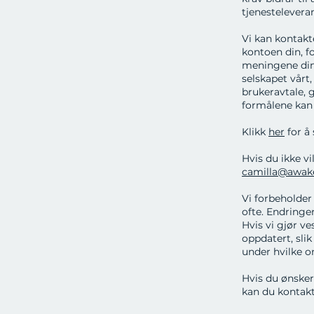
tjenestelevera
Vi kan kontakt
kontoen din, fo
meningene din
selskapet vårt
brukeravtale, 
formålene kan 
Klikk
her
for å
Hvis du ikke vi
camilla@awak
Vi forbeholder
ofte. Endringer
Hvis vi gjør ve
oppdatert, slik
under hvilke 
Hvis du ønsker 
kan du kontak