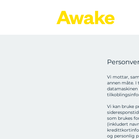
Personve
Vi mottar, saml
annen måte. I t
datamaskinen d
tilkoblingsinf
Vi kan bruke p
sideresponstid
som brukes for
(inkludert nav
kredittkortinf
og personlig pr