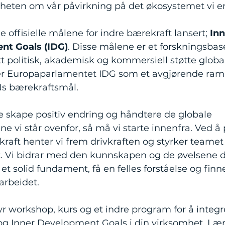
heten om vår påvirkning på det økosystemet vi er
de offisielle målene for indre bærekraft lansert;
Inn
nt Goals (IDG)
. Disse målene er et forskningsbaser
t politisk, akademisk og kommersiell støtte globalt.
r Europaparlamentet IDG som et avgjørende ram
s bærekraftsmål.
e skape positiv endring og håndtere de globale
ne vi står ovenfor, så må vi starte innenfra. Ved å 
raft henter vi frem drivkraften og styrker teamet 
t. Vi bidrar med den kunnskapen og de øvelsene d
 et solid fundament, få en felles forståelse og fin
arbeidet.
r workshop, kurs og et indre program for å integr
og Inner Development Goals i din virksomhet. Læ