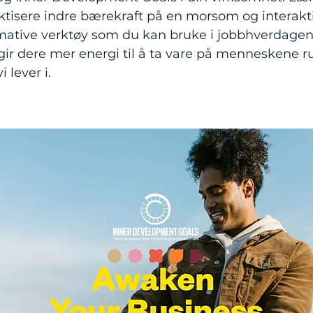
ktisere indre bærekraft på en morsom og interakt
mative verktøy som du kan bruke i jobbhverdagen 
gir dere mer energi til å ta vare på menneskene r
 lever i.