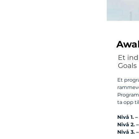
Awak
Et in
Goals 
Et progr
rammeve
Programm
ta opp ti
Nivå 1. 
Nivå 2. 
Nivå 3.