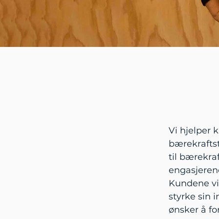
Vi hjelper 
bærekrafts
til bærekra
engasjerend
Kundene vi 
styrke sin 
ønsker å fo