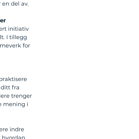
 en del av.
er
t initiativ
 I tillegg
meverk for
praktisere
ditt fra
ere trenger
ne mening i
ere indre
r hvordan