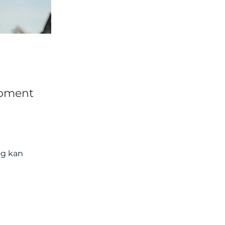
opment
og kan