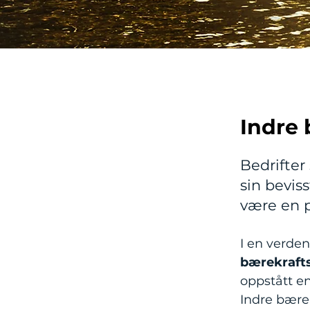
Indre 
Bedrifter
sin bevis
v
ære en p
I en verde
bærekraft
oppstått e
Indre bære