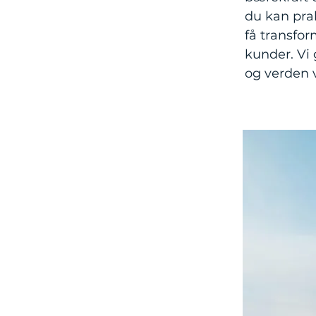
du kan pra
få transfor
kunder. Vi 
og verden vi