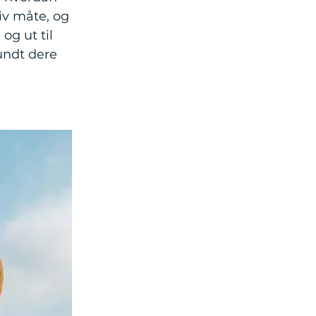
iv måte, og
og ut til
undt dere