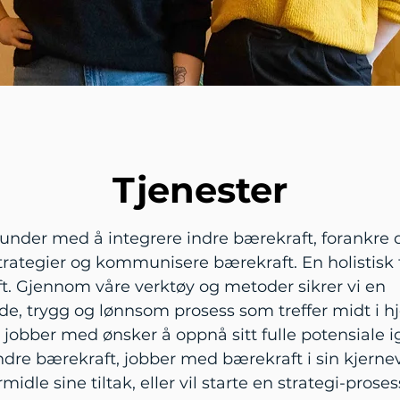
Tjenester
kunder med å integrere indre bærekraft, forankre 
trategier og kommunisere bærekraft. En holistisk
ft. Gjennom våre verktøy og metoder sikrer vi en
e, trygg og lønnsom prosess som treffer midt i hj
jobber med ønsker å oppnå sitt fulle potensiale 
indre bærekraft, jobber med bærekraft i sin kjern
rmidle sine tiltak, eller vil starte en strategi-pro