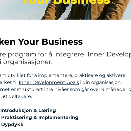
en Your Business
dre program for å integrere Inner Devel
i organisasjoner.
am utviklet for å implementere, praktisere og aktivere
rket til
Inner Development Goals
i din organisasjon.
et er strukturert i tre nivåer som går over 9 måneder 
l 50 deltakere.
– Introduksjon & Læring
– Praktisering & Implementering
 – Dypdykk