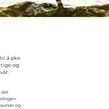
il å øke
ktige og
vår.
 det
klingen.
ssurser og