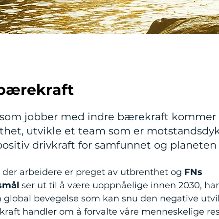
bærekraft
 som jobber med indre bærekraft kommer t
sthet, utvikle et team som er motstandsdy
ositiv drivkraft for samfunnet og planeten 
n der arbeidere er preget av utbrenthet og
FNs
smål
ser ut til å være uoppnåelige innen 2030, har
n global bevegelse som kan snu den negative utvi
kraft handler om å forvalte våre menneskelige re