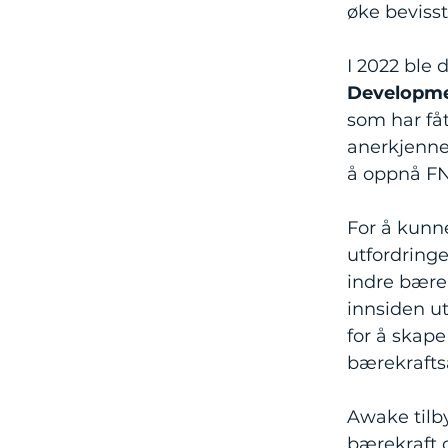
øke bevisst
I 2022 ble 
Developme
som har fåt
anerkjenne
å oppnå FN
For å kunn
utfordringe
indre bærek
innsiden u
for å skape
bærekrafts
Awake tilby
bærekraft 