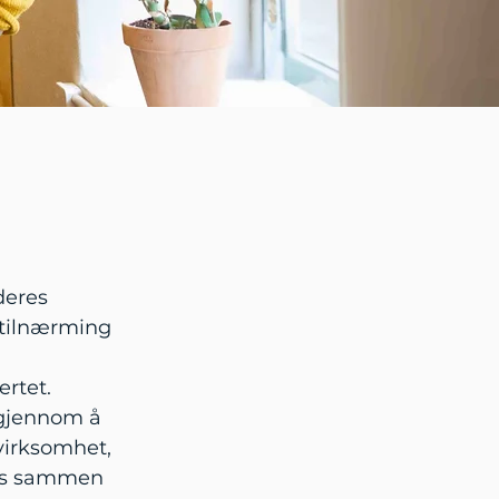
deres
 tilnærming
ertet.
igjennom å
evirksomhet,
sess sammen