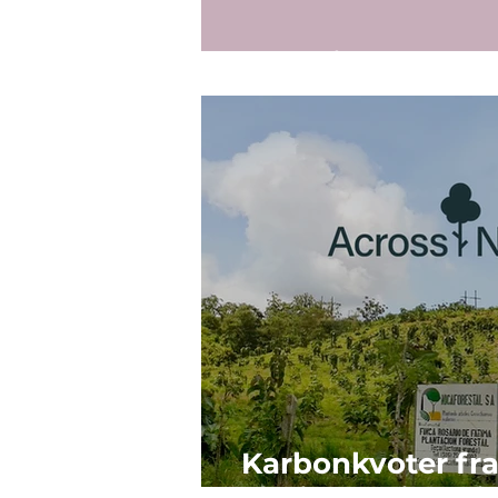
En splitter ny ko
Karbonkvoter fr