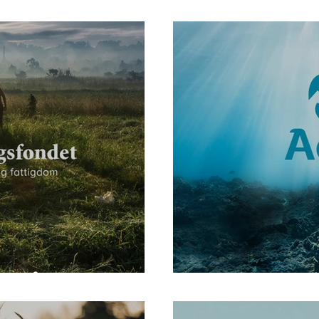
 ren luft
samarbeidsp
n vår truet?
Det er kraft i