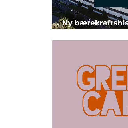
Ny bærekraftshist
hotellkjede