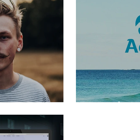
e
100% går til