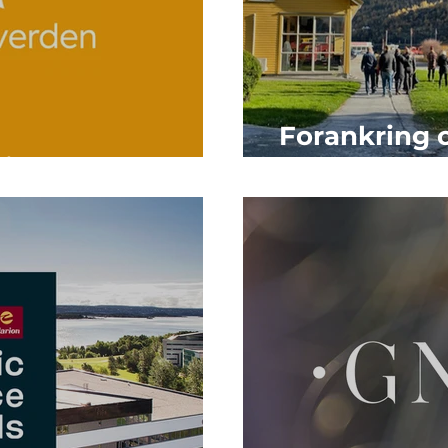
Forankring 
ning
bærekraft