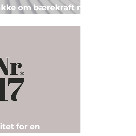
kke om bærekraft når
emme et reisemål?
itet for en