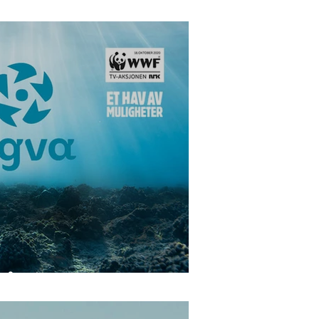
artner
 å gi