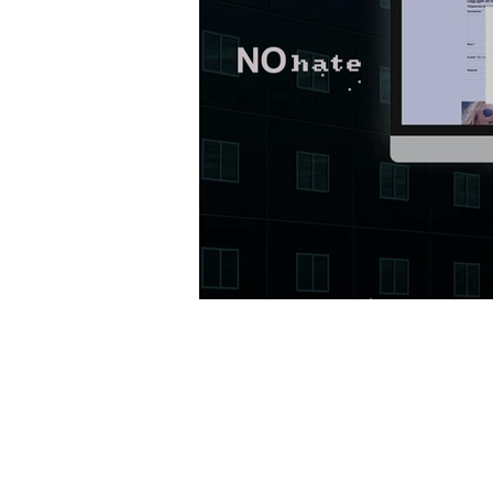
Netthatfilteret f