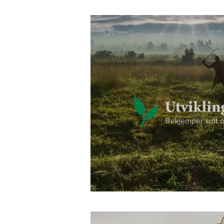
viktigste kilde til
Er matsikkerhete