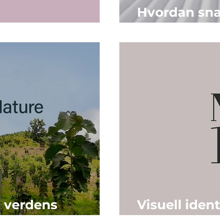
Hvordan sna
nferanse
man skal fr
a verdens
Visuell ident