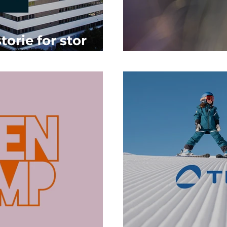
orie for stor
Indre bærek